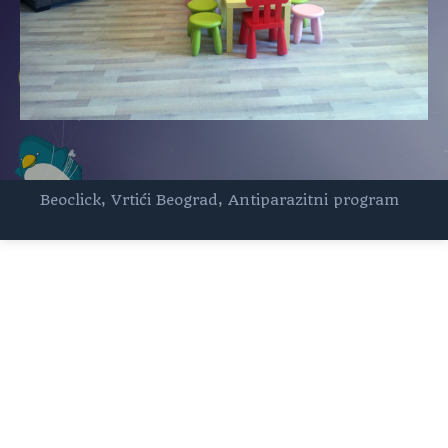
Beoclick
,
Vrtići Beograd
,
Antiparazitni program