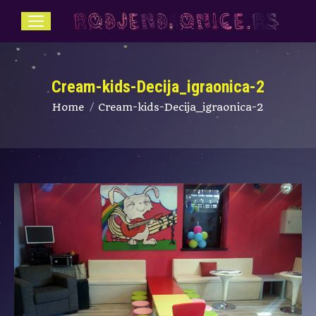
Cream-kids-Decija_igraonica-2
You are here:
Home
Cream-kids-Decija_igraonica-2