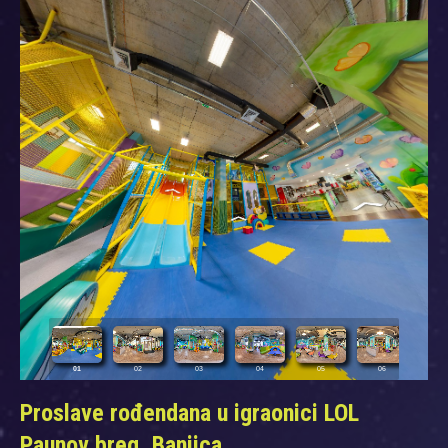
Proslave rođendana u igraonici LOL
Paunov breg, Banjica