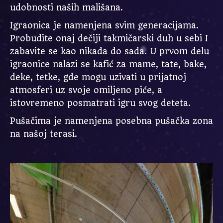
udobnosti naših mališana.
Igraonica je namenjena svim generacijama.
Probudite onaj dečiji takmičarski duh u sebi I
zabavite se kao nikada do sada. U prvom delu
igraonice nalazi se kafić za mame, tate, bake,
deke, tetke, gde mogu uzivati u prijatnoj
atmosferi uz svoje omiljeno piće, a
istovremeno posmatrati igru svog deteta.
Pušačima je namenjena posebna pušačka zona
na našoj terasi.