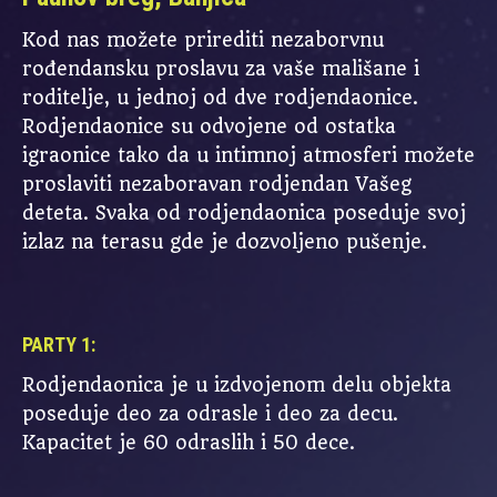
Kod nas možete prirediti nezaborvnu
rođendansku proslavu za vaše mališane i
roditelje, u jednoj od dve rodjendaonice.
Rodjendaonice su odvojene od ostatka
igraonice tako da u intimnoj atmosferi možete
proslaviti nezaboravan rodjendan Vašeg
deteta. Svaka od rodjendaonica poseduje svoj
izlaz na terasu gde je dozvoljeno pušenje.
PARTY 1:
Rodjendaonica je u izdvojenom delu objekta
poseduje deo za odrasle i deo za decu.
Kapacitet je 60 odraslih i 50 dece.