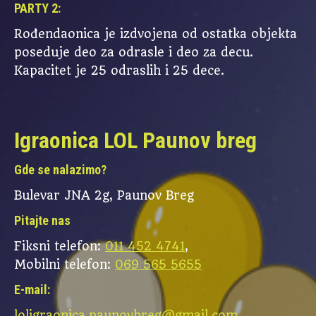
PARTY 2:
Rođendaonica je izdvojena od ostatka objekta
poseduje deo za odrasle i deo za decu.
Kapacitet je 25 odraslih i 25 dece.
Igraonica LOL Paunov breg
Gde se nalazimo?
Bulevar JNA 2g, Paunov Breg
Pitajte nas
Fiksni telefon:
011 452 4741
,
Mobilni telefon:
069 565 5655
E-mail:
loligraonica.paunovbreg@gmail.com