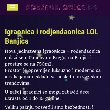
Igraonica i rodjendaonica LOL
Banjica
Nova jedinstvena igraonioca – rođendaonica
nalazi se u Paunovom Bregu, na Banjici i
prostire se na 750m2.
Prostor je opremljen luksuzno i moderno sa
atrakcijama u skladu sa poslednjim svetskim
trendovima.
U našoj igraonici se mogu zabaviti deca
uzrasta od 1 do 15 godine.
Veliku pažnju posvetili smo bezbednosti i