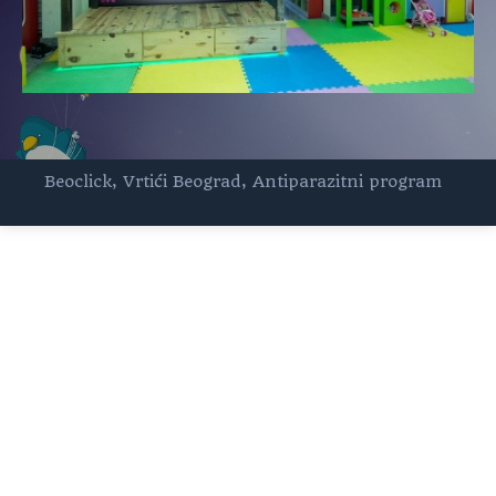
Beoclick
,
Vrtići Beograd
,
Antiparazitni program