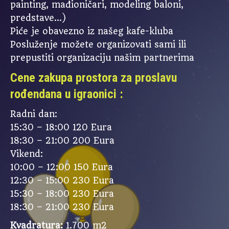
painting, mađioničari, modeling baloni,
predstave…)
Piće je obavezno iz našeg kafe-kluba
Posluženje možete organizovati sami ili
prepustiti organizaciju našim partnerima
Cene zakupa prostora za proslavu
rođendana u igraonici :
Radni dan:
15:30 – 18:00 120 Eura
18:30 – 21:00 200 Eura
Vikend:
10:00 – 12:00 150 Eura
12:30 – 15:00 230 Eura
15:30 – 18:00 230 Eura
18:30 – 21:00 230 Eura
Kvadratura:
1.700 m2