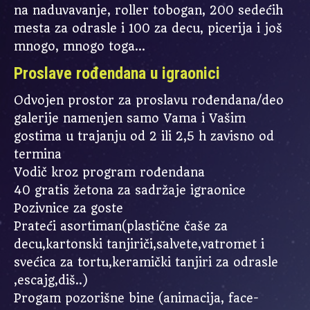
na naduvavanje, roller tobogan, 200 sedećih
mesta za odrasle i 100 za decu, picerija i još
mnogo, mnogo toga…
Proslave rođendana u igraonici
Odvojen prostor za proslavu rođendana/deo
galerije namenjen samo Vama i Vašim
gostima u trajanju od 2 ili 2,5 h zavisno od
termina
Vodič kroz program rođendana
40 gratis žetona za sadržaje igraonice
Pozivnice za goste
Prateći asortiman(plastične čaše za
decu,kartonski tanjiriči,salvete,vatromet i
svećica za tortu,keramički tanjiri za odrasle
,escajg,diš..)
Progam pozorišne bine (animacija, face-