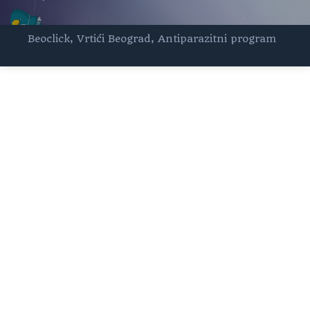
Beoclick
,
Vrtići Beograd
,
Antiparazitni program