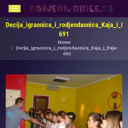
Decija_igraonica_i_rodjendaonica_Kaja_i_Pa
691
You are here:
Home
Decija_igraonica_i_rodjendaonica_Kaja_i_Paja-
691