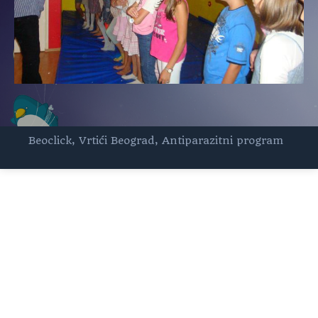
Beoclick
,
Vrtići Beograd
,
Antiparazitni program