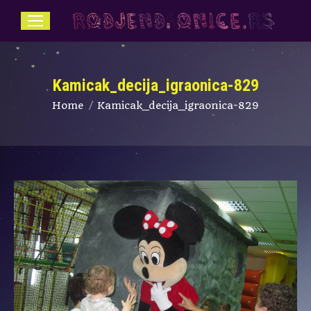
Kamicak_decija_igraonica-829
You are here:
Home
Kamicak_decija_igraonica-829