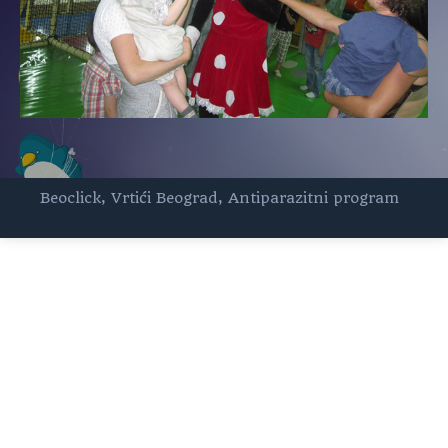
Beoclick
,
Vrtići Beograd
,
Antiparazitni program