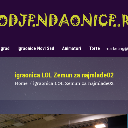
ograd
Igraonice Novi Sad
Animatori
Torte
marketing@
Search:
igraonica LOL Zemun za najmlađe02
You are here:
Home
igraonica LOL Zemun za najmlađe02