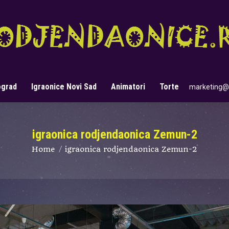
ograd
Igraonice Novi Sad
Animatori
Torte
marketing@
Search:
igraonica rodjendaonica Zemun-2
You are here:
Home
igraonica rodjendaonica Zemun-2