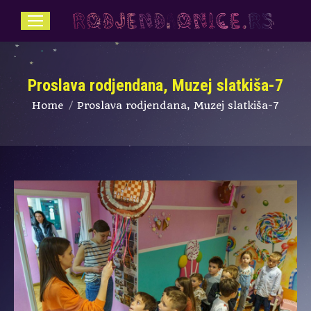
Proslava rodjendana, Muzej slatkiša-7
You are here:
Home
Proslava rodjendana, Muzej slatkiša-7