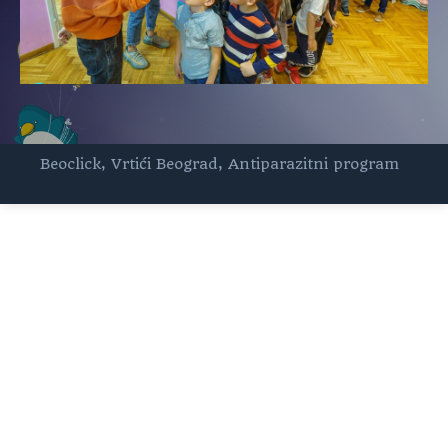
Beoclick
,
Vrtići Beograd
,
Antiparazitni program