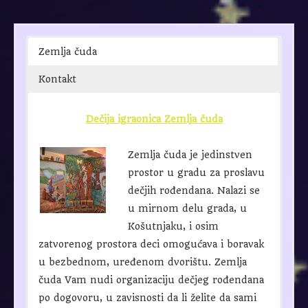
Zemlja čuda
Kontakt
Dečija igraonica Zemlja čuda
Zemlja čuda je jedinstven
prostor u gradu za proslavu
dečjih rođendana. Nalazi se
u mirnom delu grada, u
Košutnjaku, i osim
zatvorenog prostora deci omogućava i boravak
u bezbednom, uređenom dvorištu. Zemlja
čuda Vam nudi organizaciju dečjeg rođendana
po dogovoru, u zavisnosti da li želite da sami