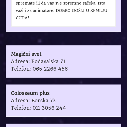
spremate ili da Vas sve spremno sačeka. Isto
važi i za animatore. DOBRO DOŠLI U ZEMLJU
ČUDA!
Adresa:
Reljkovićeva 5, 11000 Beograd
Tel:
011/3511-840, 063/581-818
Prezentacija:
https://rodjendaonice.rs/zemlja-
cuda/
Magični svet
Adresa: Podavalska 71
Telefon: 065 2266 456
Colosseum plus
Adresa: Borska 7ž
Telefon: 011 3056 244