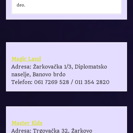
deo.
Adresa:
Milana Jovanovica 14a, Beograd.
Tel:
011 / 23 - 98 - 300; 063 / 495 - 314
Email:
info@jungle.rs
Web:
http://www.jungle.rs/
Prezentacija:
https://rodjendaonice.rs/jungle/
Magic Land
Adresa: Žarkovačka 1/3, Diplomatsko
naselje, Banovo brdo
Telefon: 061 7269 528 / 011 354 2820
Master Kids
Adresa: Trgovačka 32, Žarkovo