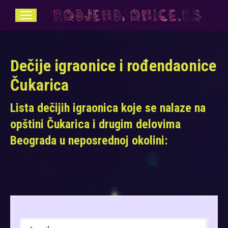
Dečije igraonice i rođendaonice
Čukarica
Lista dečijih igraonica koje se nalaze na
opštini Čukarica i drugim delovima
Beograda u neposrednoj okolini: