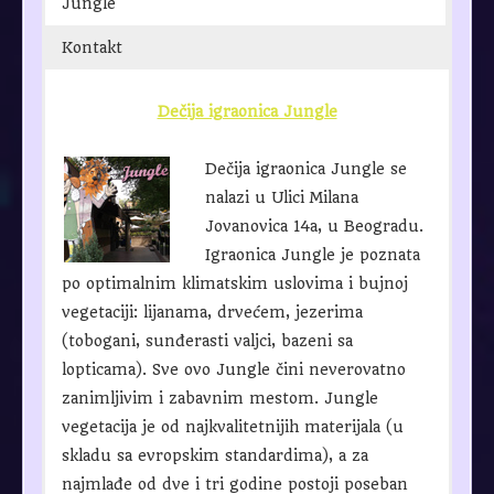
Jungle
Kontakt
Dečija igraonica Jungle
Dečija igraonica Jungle se
nalazi u Ulici Milana
Jovanovica 14a, u Beogradu.
Igraonica Jungle je poznata
po optimalnim klimatskim uslovima i bujnoj
vegetaciji: lijanama, drvećem, jezerima
(tobogani, sunđerasti valjci, bazeni sa
lopticama). Sve ovo Jungle čini neverovatno
zanimljivim i zabavnim mestom. Jungle
vegetacija je od najkvalitetnijih materijala (u
skladu sa evropskim standardima), a za
najmlađe od dve i tri godine postoji poseban